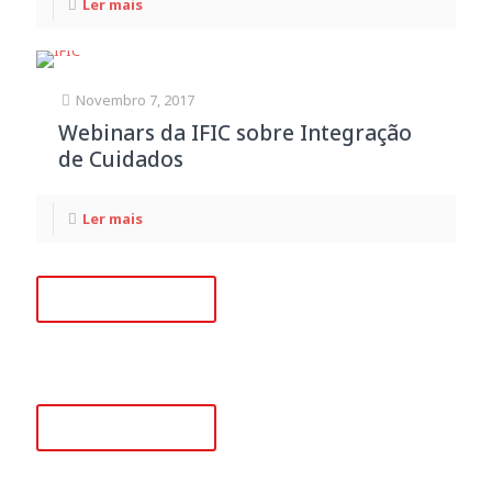
Ler mais
Novembro 7, 2017
Webinars da IFIC sobre Integração
de Cuidados
Ler mais
+351 218 008 948
(Chamada para rede fixa nacional)
+351 915 780 796
(Chamada para rede móvel nacional)