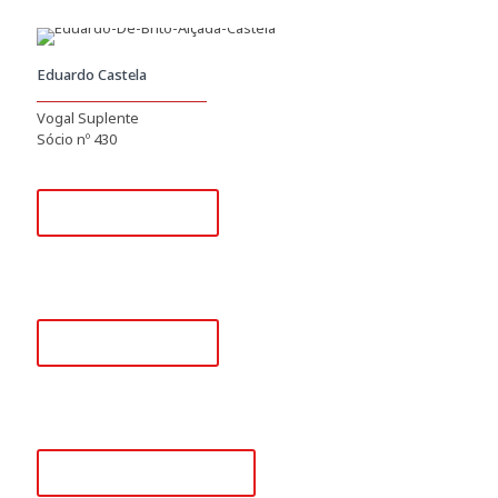
Eduardo Castela
Vogal Suplente
Sócio nº 430
+351 218 008 948
(Chamada para rede fixa nacional)
+351 915 780 796
(Chamada para rede móvel nacional)
secretariado@apah.pt