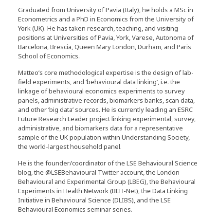
Graduated from University of Pavia (Italy), he holds a MSc in
Econometrics and a PhD in Economics from the University of
York (UK). He has taken research, teaching, and visiting
positions at Universities of Pavia, York, Varese, Autonoma of
Barcelona, Brescia, Queen Mary London, Durham, and Paris
School of Economics.
Matteo’s core methodological expertise is the design of lab-
field experiments, and ‘behavioural data linking’, i.e. the
linkage of behavioural economics experiments to survey
panels, administrative records, biomarkers banks, scan data,
and other ‘big data’ sources. He is currently leading an ESRC
Future Research Leader project linking experimental, survey,
administrative, and biomarkers data for a representative
sample of the UK population within Understanding Society,
the world-largest household panel.
He is the founder/coordinator of the LSE Behavioural Science
blog, the @LSEBehavioural Twitter account, the London
Behavioural and Experimental Group (LBEG), the Behavioural
Experiments in Health Network (BEH-Net), the Data Linking
Initiative in Behavioural Science (DLIBS), and the LSE
Behavioural Economics seminar series.