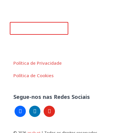
(Chamada para rede móvel nacional)
secretariado@apah.pt
Alguma questão?
Política de Privacidade
Política de Cookies
Segue-nos nas Redes Sociais
facebook
linkedin
youtube
© 2026
apah.pt
| Todos os direitos reservados.