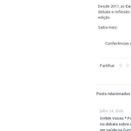
Desde 2017, as
Co
debate e reflexão 
edição.
Saiba mais:
Conferências
Partilhar
Posts relacionados
Julho 24, 2026
EHMA Voices * Pa
no debate sobre 
em saúde na Eur