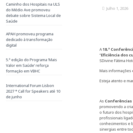
Caminho dos Hospitais na ULS
Julho 1, 2026
do Médio Ave promoveu
debate sobre Sistema Local de
Saúde
APAH promoveu programa
dedicado à transformação
digital
A
18.ª Conferênc
“
Eficiência dos 
5.ª edição do Programa ‘Mais
SDivine Fátima Hot
Valor em Saúde’ reforça
Mais informações 
formação em VBHC
Esteja atento e ma
International Forum Lisbon
2027 * Call for Speakers até 10
de junho
As
Conferências
promovendo a criaç
o futuro dos hospi
profissionais liga
conhecimentos e b
sinergias entre to