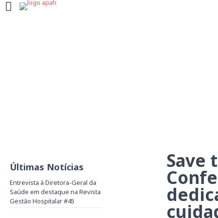
Save the date:
VALOR APAH dedic
cuidad
Save t
Últimas Notícias
Confe
Entrevista à Diretora-Geral da
dedica
Saúde em destaque na Revista
Gestão Hospitalar #45
cuida