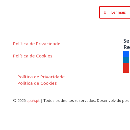
Ler mais
Se
Política de Privacidade
Re
Política de Cookies
fac
lin
you
Política de Privacidade
Política de Cookies
© 2026
apah.pt
| Todos os direitos reservados. Desenvolvido por: