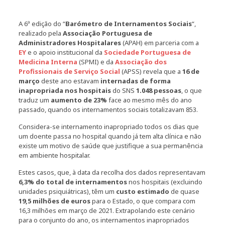
A 6ª edição do “
Barómetro de Internamentos Sociais
“,
realizado pela
Associação Portuguesa de
Administradores Hospitalares
(APAH) em parceria com a
EY
e o apoio institucional da
Sociedade Portuguesa de
Medicina Interna
(SPMI) e da
Associação dos
Profissionais de Serviço Social
(APSS) revela que a
16 de
março
deste ano estavam
internadas de forma
inapropriada nos hospitais
do SNS
1.048 pessoas
, o que
traduz um
aumento de 23%
face ao mesmo mês do ano
passado, quando os internamentos sociais totalizavam 853.
Considera-se internamento inapropriado todos os dias que
um doente passa no hospital quando já tem alta clínica e não
existe um motivo de saúde que justifique a sua permanência
em ambiente hospitalar.
Estes casos, que, à data da recolha dos dados representavam
6,3% do total de internamentos
nos hospitais (excluindo
unidades psiquiátricas), têm um
custo estimado
de quase
19,5 milhões de euros
para o Estado, o que compara com
16,3 milhões em março de 2021. Extrapolando este cenário
para o conjunto do ano, os internamentos inapropriados