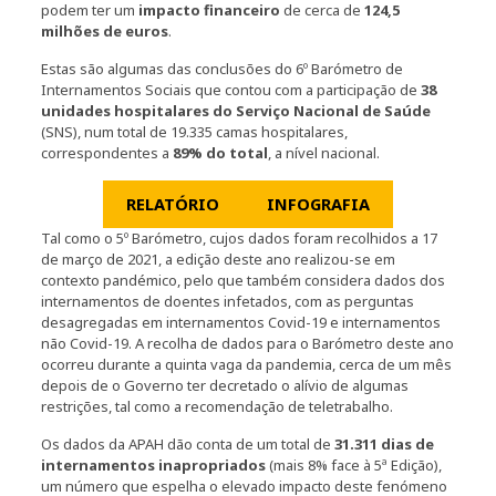
podem ter um
impacto financeiro
de cerca de
124,5
milhões de euros
.
Estas são algumas das conclusões do 6º Barómetro de
Internamentos Sociais que contou com a participação de
38
unidades hospitalares do Serviço Nacional de Saúde
(SNS), num total de 19.335 camas hospitalares,
correspondentes a
89% do total
, a nível nacional.
RELATÓRIO
INFOGRAFIA
Tal como o 5º Barómetro, cujos dados foram recolhidos a 17
de março de 2021, a edição deste ano realizou-se em
contexto pandémico, pelo que também considera dados dos
internamentos de doentes infetados, com as perguntas
desagregadas em internamentos Covid-19 e internamentos
não Covid-19. A recolha de dados para o Barómetro deste ano
ocorreu durante a quinta vaga da pandemia, cerca de um mês
depois de o Governo ter decretado o alívio de algumas
restrições, tal como a recomendação de teletrabalho.
Os dados da APAH dão conta de um total de
31.311 dias de
internamentos inapropriados
(mais 8% face à 5ª Edição),
um número que espelha o elevado impacto deste fenómeno