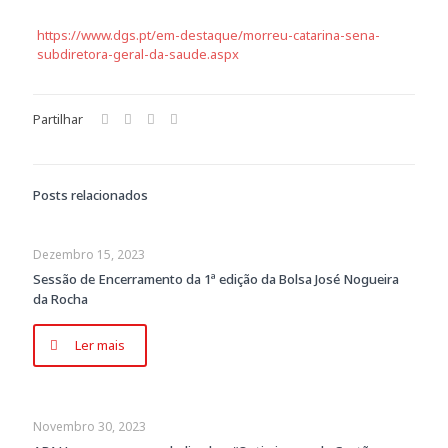
https://www.dgs.pt/em-destaque/morreu-catarina-sena-
subdiretora-geral-da-saude.aspx
Partilhar
Posts relacionados
Dezembro 15, 2023
Sessão de Encerramento da 1ª edição da Bolsa José Nogueira
da Rocha
Ler mais
Novembro 30, 2023