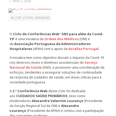
Abril 3, 2020
W_CSP_COVID_06042020
O
Ciclo de Conferências Web
“
SNS para além da Covid-
19
” é uma iniciativa da
Ordem dos Médicos
(OM) e
da
Associação Portuguesa de Administradores
Hospitalares
(APAH) com o apoio da
Astellas Portugal
.
A iniciativa tem como objectivo discutir o impacto da Covid-19
nos diversos níveis e domínios assistenciais do
Serviço
Nacional de Saúde
(SNS), e promover uma coordenação de
esforços, tendentes a assegurar soluções de continuidade
da resposta de cuidados de saúde, em áreas críticas para a
sociedade portuguesa.
A
2.
ª
Conferência Web
deste Ciclo foi dedicada
aos
CUIDADOS SAÚDE PRIMÁRIOS
, teve como
moderadores
Alexandre Valentim Lourenço
(Presidente
da Secção Regional Sul da OM) e
Alexandre
Lourenço
(Presidente da APAH) e contou com a participação
dos seguintes oradores: