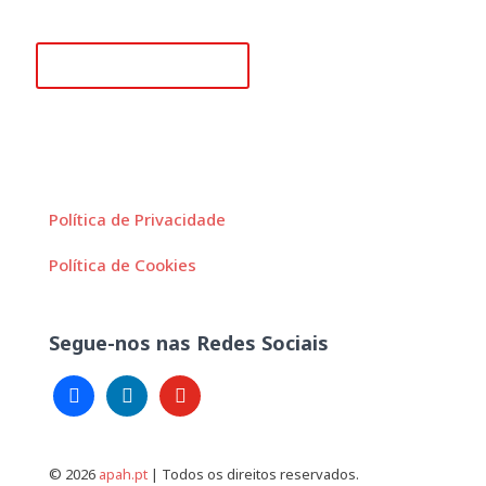
secretariado@apah.pt
Dezembro 5, 2018
Alguma questão?
Medicina e Administração de Sistemas de Saúde
Política de Privacidade
Política de Cookies
Segue-nos nas Redes Sociais
facebook
linkedin
youtube
© 2026
apah.pt
| Todos os direitos reservados.