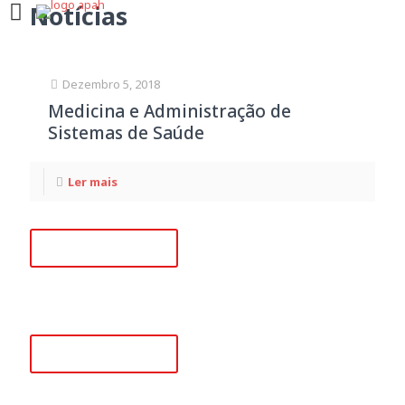
Notícias
Dezembro 5, 2018
Medicina e Administração de
Sistemas de Saúde
Ler mais
+351 218 008 948
(Chamada para rede fixa nacional)
+351 915 780 796
(Chamada para rede móvel nacional)