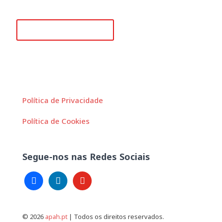
secretariado@apah.pt
Fevereiro 23, 2024
APAH lança Bolsas para Programa Leadership
Alguma questão?
Healthcare Delivery
Política de Privacidade
Política de Cookies
Segue-nos nas Redes Sociais
facebook
linkedin
youtube
© 2026
apah.pt
| Todos os direitos reservados.