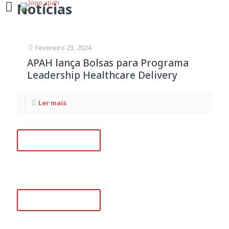
Notícias
Fevereiro 23, 2024
APAH lança Bolsas para Programa
Leadership Healthcare Delivery
Ler mais
+351 218 008 948
(Chamada para rede fixa nacional)
+351 915 780 796
(Chamada para rede móvel nacional)