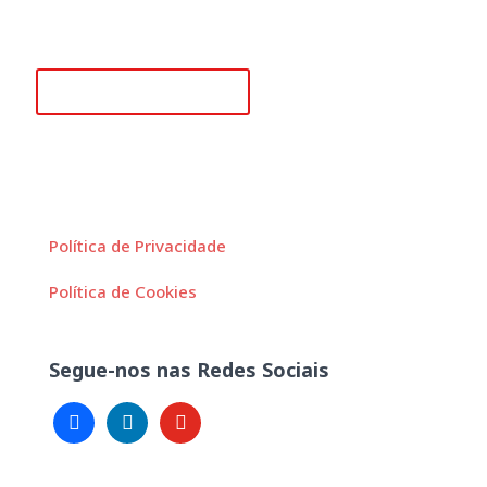
(Chamada para rede móvel nacional)
secretariado@apah.pt
Dezembro 14, 2022
APAH promove sessão “A Transformação Digital da
Alguma questão?
Saúde acelerada pelo PRR”
Política de Privacidade
Política de Cookies
Segue-nos nas Redes Sociais
facebook
linkedin
youtube