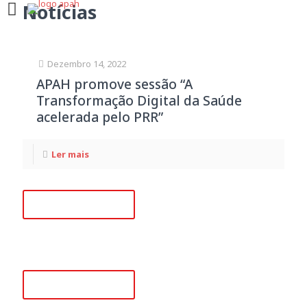
Notícias
Dezembro 14, 2022
APAH promove sessão “A
Transformação Digital da Saúde
acelerada pelo PRR”
Ler mais
+351 218 008 948
(Chamada para rede fixa nacional)
+351 915 780 796