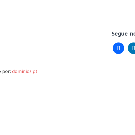
Segue-no
facebook
lin
o por:
dominios.pt