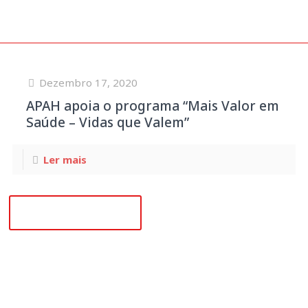
Dezembro 17, 2020
APAH apoia o programa “Mais Valor em
Saúde – Vidas que Valem”
Ler mais
+351 915 780 796
Dezembro 17, 2020
APAH apoia o programa “Mais
(Chamada para rede móvel nacional)
Valor em Saúde – Vidas que Valem”