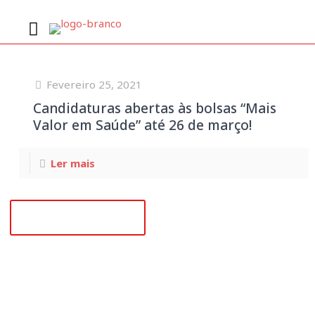
Notícias
Fevereiro 25, 2021
Candidaturas abertas às bolsas “Mais
Valor em Saúde” até 26 de março!
Ler mais
+351 218 008 948
Fevereiro 25, 2021
Candidaturas abertas às bolsas
“Mais Valor em Saúde” até 26 de
(Chamada para rede fixa nacional)
março!