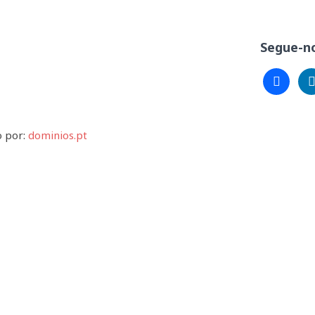
Segue-no
facebook
lin
o por:
dominios.pt