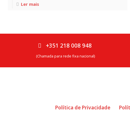
Ler mais
Maio 5, 2018
EHMA promove curso sobre
segurança e privacidade para Big
+351 218 008 948
Data
(Chamada para rede fixa nacional)
Política de Privacidade
Polí