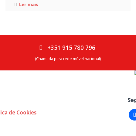
Ler mais
Março 20, 2018
Espaço APAH no Portugal eHealth
+351 915 780 796
Summit
(Chamada para rede móvel nacional)
Se
tica de Cookies
fa