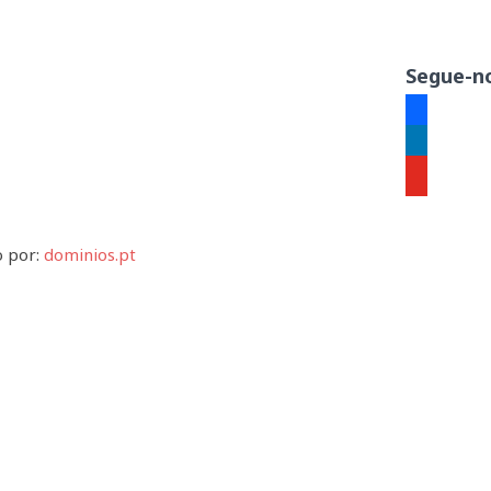
Segue-no
facebook
linkedin
youtube
o por:
dominios.pt