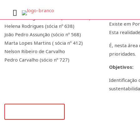
Fina
Constituição grupo de trabalho
Fernando Miguel Pereira (sócio nº 543)
Existe em Por
Helena Rodrigues (sócia nº 638)
Esta realidad
João Pedro Assunção (sócio nº 568)
Marta Lopes Martins ( sócia nº 412)
É, nesta área
Nelson Ribeiro de Carvalho
prioridades.
Pedro Carvalho (sócio nº 727)
Objetivos:
Identificação
sustentabilid
+351 218 008 948
(Chamada para rede fixa nacional)