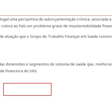
nças em Saúde
tugal uma perspetiva de suborçamentação crónica, associada a
e coloca ao País um problema grave de insustentabilidade finan
 de atuação que o Grupo de Trabalho Finanças em Saúde concen
 das dimensões e segmentos do sistema de saúde que, melhorand
ade financeira do SNS.
+351 915 780 796
(Chamada para rede móvel nacional)