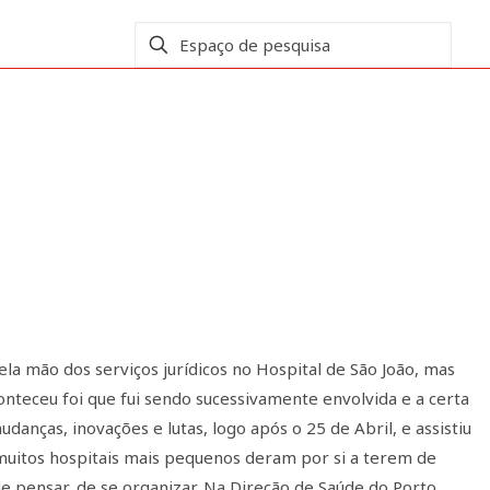
la mão dos serviços jurídicos no Hospital de São João, mas
nteceu foi que fui sendo sucessivamente envolvida e a certa
anças, inovações e lutas, logo após o 25 de Abril, e assistiu
 muitos hospitais mais pequenos deram por si a terem de
e pensar, de se organizar. Na Direção de Saúde do Porto,