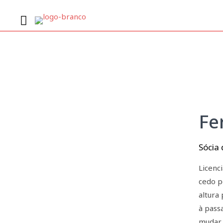
Fe
Sócia 
Licenc
cedo p
altura
à pass
mudar,