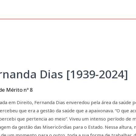
rnanda Dias [1939-2024]
de Mérito nº 8
iada em Direito, Fernanda Dias enveredou pela área da saúde pe
ercebeu que era a gestão da saúde que a apaixonava. “O que aco
 percebi que pertencia ao meio”. Viveu um intenso período de mud
agem da gestão das Misericórdias para o Estado. Nessa altura,
 de um momento para o outro, toda a sua forma de trabalhar, d