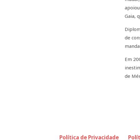
apoiou
Gaia, 
Diplom
de con
mandat
Em 200
inesti
de Mér
Política de Privacidade
Polí