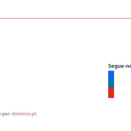
spitalar Nº13_ANO_IV_JANEIRO
Segue-no
facebook
linkedin
youtube
o por:
dominios.pt