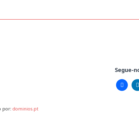
Gestão Hospitalar N.º 26 2021
Segue-no
facebook
lin
o por:
dominios.pt