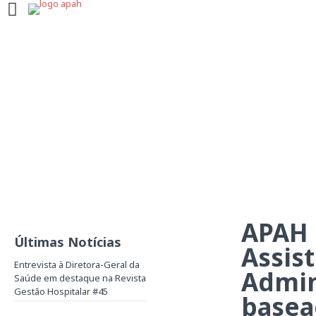
APAH lança CORIO
do Administrado
APAH 
Últimas Notícias
Assist
Entrevista à Diretora-Geral da
Admin
Saúde em destaque na Revista
Gestão Hospitalar #45
basea