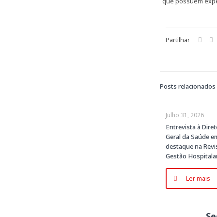
que possuem exper
Partilhar
Posts relacionados
Julho 31, 2026
Entrevista à Diret
Geral da Saúde e
destaque na Revi
Gestão Hospitala
Ler mais
Se