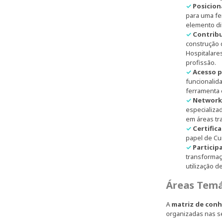
✓
Posicion
para uma fe
elemento di
✓
Contribu
construção 
Hospitalare
profissão.
✓
Acesso p
funcionalid
ferramenta 
✓
Network
especializa
em áreas tr
✓
Certific
papel de Cur
✓
Particip
transformaç
utilização d
Áreas Temá
A
matriz de con
organizadas nas se