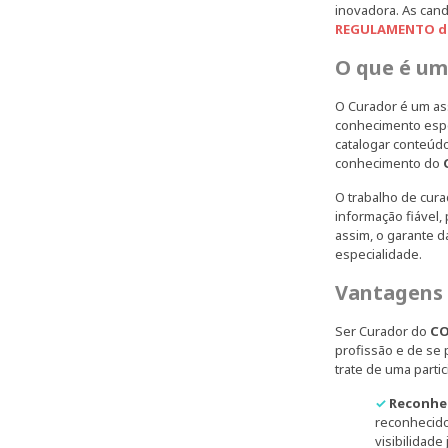
inovadora. As can
REGULAMENTO de
O que é um
O Curador é um ass
conhecimento espec
catalogar conteúdo
conhecimento do
O trabalho de cura
informação fiável,
assim, o garante da
especialidade.
Vantagens 
Ser Curador do
CO
profissão e de se 
trate de uma parti
✓
Reconhec
reconhecido
visibilidad