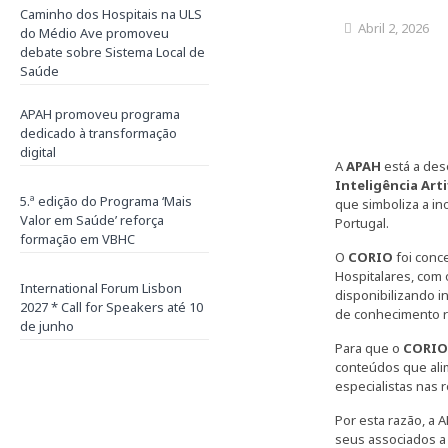
Caminho dos Hospitais na ULS
Abril 2, 2026
do Médio Ave promoveu
debate sobre Sistema Local de
Saúde
APAH promoveu programa
dedicado à transformação
digital
A
APAH
está a de
Inteligência Artif
5.ª edição do Programa ‘Mais
que simboliza a in
Valor em Saúde’ reforça
Portugal.
formação em VBHC
O
CORIO
foi conc
Hospitalares, com 
International Forum Lisbon
disponibilizando i
2027 * Call for Speakers até 10
de conhecimento r
de junho
Para que o
CORI
conteúdos que ali
especialistas nas 
Por esta razão, a
seus associados a