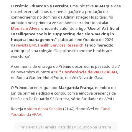
O
Prémio Eduardo Sá Ferreira
, uma iniciativa
APAH
que visa
reconhecer trabalhos de investigação e a produção de
conhecimento no domínio da Administração Hospitalar, foi
atribuído pela primeira vez ao Administrador Hospitalar
Maurício Alves
, enquanto autor do artigo “
Use of Artificial
Intelligence tools in supporting decision-making in
hospital management
”, publicado em Outubro de 2024
na
revista BMC Health Services Research
, tendo merecido
a integração na coleção “Digital health and the healthcare
workforce”.
A cerimónia de entrega do Prémio decorreu no passado dia 7
de novembro durante a
16.ª Conferência de VALOR APAH
,
no Boeira Garden Hotel Porto, em Vila Nova de Gaia.
O Prémio foi entregue por
Margarida França
, membro do
Júri da primeira edição e contou com a emotiva presença da
família do Dr. Eduardo Sá Ferreira, sócio fundador da APAH.
Reveja o
vídeo desta Sessão
(21:42) disponível no
Canal
Youtube da APAH
.
Mª Helena Sá Ferreira, neta do Dr. Eduardo Sá Ferreira