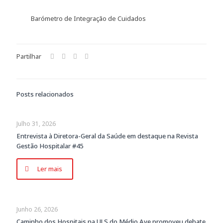
Barómetro de Integração de Cuidados
Partilhar
Posts relacionados
Julho 31, 2026
Entrevista à Diretora-Geral da Saúde em destaque na Revista
Gestão Hospitalar #45
Ler mais
Junho 26, 2026
Caminho dos Hospitais na ULS do Médio Ave promoveu debate