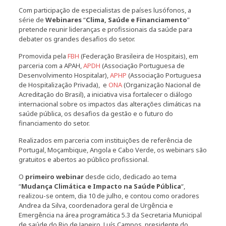
Com participação de especialistas de países lusófonos, a
série de
Webinares
“
Clima, Saúde e Financiamento
”
pretende reunir lideranças e profissionais da saúde para
debater os grandes desafios do setor.
Promovida pela
FBH
(Federação Brasileira de Hospitais), em
parceria com a APAH,
APDH
(Associação Portuguesa de
Desenvolvimento Hospitalar),
APHP
(Associação Portuguesa
de Hospitalização Privada), e
ONA
(Organização Nacional de
Acreditação do Brasil), a iniciativa visa fortalecer o diálogo
internacional sobre os impactos das alterações climáticas na
saúde pública, os desafios da gestão e o futuro do
financiamento do setor.
Realizados em parceria com instituições de referência de
Portugal, Moçambique, Angola e Cabo Verde, os webinars são
gratuitos e abertos ao público profissional.
O
primeiro webinar
desde ciclo, dedicado ao tema
“
Mudança Climática e Impacto na Saúde Pública
“,
realizou-se ontem, dia 10 de julho, e contou como oradores
Andrea da Silva, coordenadora geral de Urgência e
Emergência na área programática 5.3 da Secretaria Municipal
de saúde do Rio de Janeiro, Luís Campos, presidente do