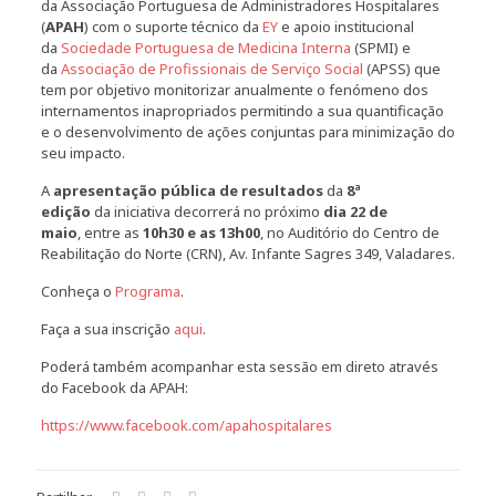
da Associação Portuguesa de Administradores Hospitalares
(
APAH
) com o suporte técnico da
EY
e apoio institucional
da
Sociedade Portuguesa de Medicina Interna
(SPMI) e
da
Associação de Profissionais de Serviço Social
(APSS) que
tem por objetivo monitorizar anualmente o fenómeno dos
internamentos inapropriados permitindo a sua quantificação
e o desenvolvimento de ações conjuntas para minimização do
seu impacto.
A
apresentação pública de resultados
da
8ª
edição
da iniciativa decorrerá no próximo
dia
22 de
maio
, entre as
10h30 e as 13h00
, no Auditório do Centro de
Reabilitação do Norte (CRN), Av. Infante Sagres 349, Valadares.
Conheça o
Programa
.
Faça a sua inscrição
aqui
.
Poderá também acompanhar esta sessão em direto através
do Facebook da APAH:
https://www.facebook.com/apahospitalares