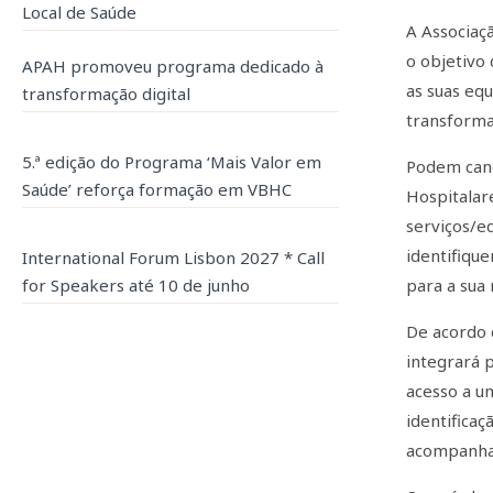
Local de Saúde
A Associaç
o objetivo
APAH promoveu programa dedicado à
as suas eq
transformação digital
transforma
5.ª edição do Programa ‘Mais Valor em
Podem cand
Saúde’ reforça formação em VBHC
Hospitalar
serviços/e
identifiqu
International Forum Lisbon 2027 * Call
for Speakers até 10 de junho
para a sua 
De acordo 
integrará 
acesso a 
identifica
acompanha