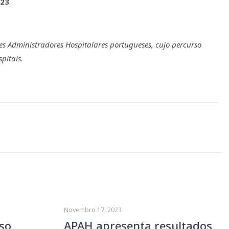
023
.
dministradores Hospitalares portugueses, cujo percurso
pitais.
Novembro 17, 2023
so
APAH apresenta resultados