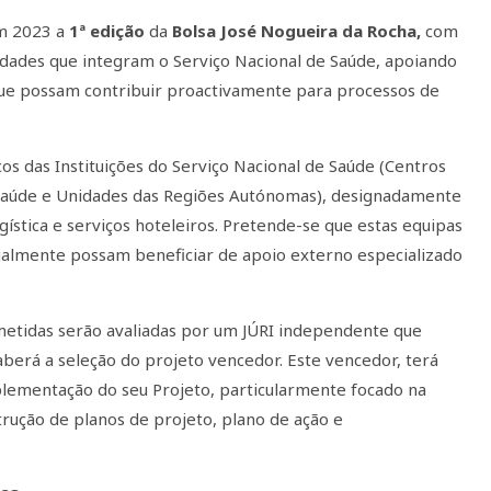
em 2023 a
1ª edição
da
Bolsa José Nogueira da Rocha,
com
nidades que integram o Serviço Nacional de Saúde, apoiando
que possam contribuir proactivamente para processos de
icos das Instituições do Serviço Nacional de Saúde (Centros
 Saúde e Unidades das Regiões Autónomas), designadamente
ística e serviços hoteleiros. Pretende-se que estas equipas
ualmente possam beneficiar de apoio externo especializado
metidas serão avaliadas por um JÚRI independente que
aberá a seleção do projeto vencedor. Este vencedor, terá
lementação do seu Projeto, particularmente focado na
rução de planos de projeto, plano de ação e