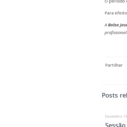
O período 
Para efeit
A
Bolsa Jo
profissiona
Partilhar
Posts re
Dezembro 15
Sessão