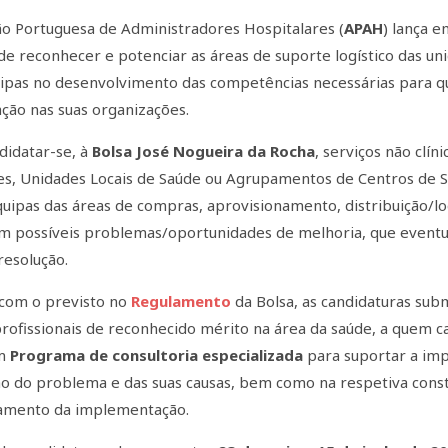
ão Portuguesa de Administradores Hospitalares (
APAH
) lança 
 de reconhecer e potenciar as áreas de suporte logístico das u
uipas no desenvolvimento das competências necessárias para 
ção nas suas organizações.
idatar-se, à
Bolsa José Nogueira da Rocha
, serviços não clín
es, Unidades Locais de Saúde ou Agrupamentos de Centros de
quipas das áreas de compras, aprovisionamento, distribuição/log
em possíveis problemas/oportunidades de melhoria, que event
resolução.
com o previsto no
Regulamento
da Bolsa, as candidaturas sub
profissionais de reconhecido mérito na área da saúde, a quem c
um
Programa de consultoria especializada
para suportar a imp
ção do problema e das suas causas, bem como na respetiva const
mento da implementação.