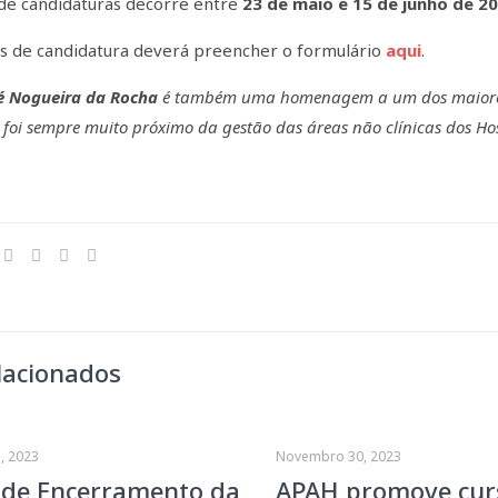
de candidaturas decorre entre
23 de maio e 15 de junho de 2
os de candidatura deverá preencher o formulário
aqui
.
sé Nogueira da Rocha
é também uma homenagem a um dos maiores A
l foi sempre muito próximo da gestão das áreas não clínicas dos Hos
lacionados
, 2023
Novembro 30, 2023
 de Encerramento da
APAH promove cur