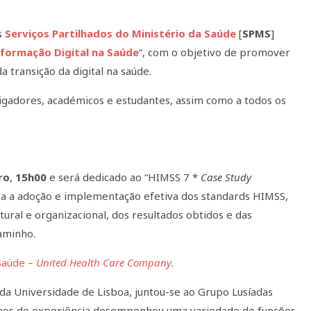
os
Serviços Partilhados do Ministério da Saúde
[
SPMS
]
formação Digital na Saúde
“, com o objetivo de promover
 transição da digital na saúde.
estigadores, académicos e estudantes, assim como a todos os
ro
,
15h00
e será dedicado ao “HIMSS 7 *
Case Study
a a adoção e implementação efetiva dos standards HIMSS,
ural e organizacional, dos resultados obtidos e das
aminho.
Saúde –
United Health Care Company
.
a Universidade de Lisboa, juntou-se ao Grupo Lusíadas
nos de experiência desempenhou uma variedade de funções