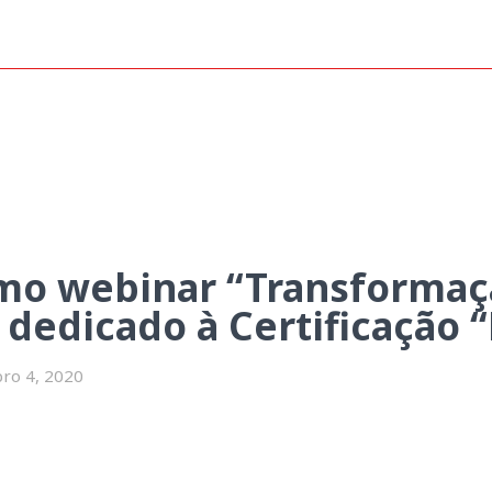
ção digital na saúde” será dedi
mo webinar “Transformaçã
 dedicado à Certificação 
ro 4, 2020