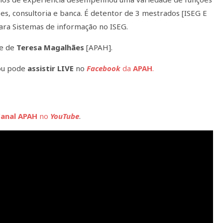
es, consultoria e banca. É detentor de 3 mestrados [ISEG E
ara Sistemas de informação no ISEG.
 e de
Teresa Magalhães
[APAH].
u pode
assistir
LIVE
no
Facebook
da
APAH
.
anal APAH
no
YouTube
.