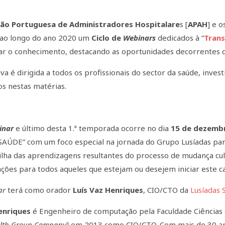
ção Portuguesa de Administradores Hospitalare
s [
APAH
] e 
ao longo do ano 2020 um
Ciclo de
Webinars
dedicados à “
Trans
ar o conhecimento, destacando as oportunidades decorrentes da
tiva é dirigida a todos os profissionais do sector da saúde, inv
os nestas matérias.
inar
e último desta 1.ª temporada ocorre no dia
15 de dezemb
AÚDE” com um foco especial na jornada do Grupo Lusíadas par
ilha das aprendizagens resultantes do processo de mudança cult
ões para todos aqueles que estejam ou desejem iniciar este c
ar
terá como orador
Luís Vaz Henriques
, CIO/CTO da
Lusíadas 
enriques
é Engenheiro de computação pela Faculdade Ciências d
alth Group Company
] em 2013 como CIO/CTO. Com mais de 30 a