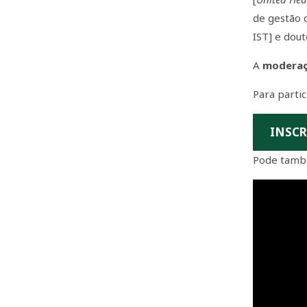
de gestão 
IST] e dou
A
modera
Para parti
INSC
Pode tam