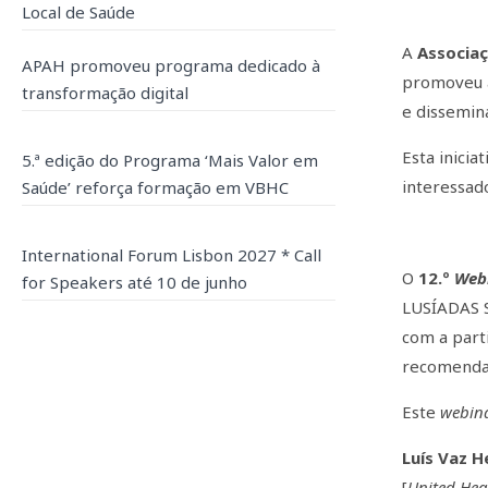
Local de Saúde
A
Associa
APAH promoveu programa dedicado à
promoveu 
transformação digital
e dissemin
Esta inicia
5.ª edição do Programa ‘Mais Valor em
interessad
Saúde’ reforça formação em VBHC
International Forum Lisbon 2027 * Call
O
12.º
Web
for Speakers até 10 de junho
LUSÍADAS S
com a part
recomendaç
Este
webin
Luís Vaz H
[
United He