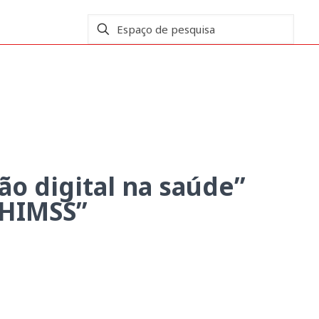
cado à Certificação “HIMSS”
o digital na saúde”
“HIMSS”