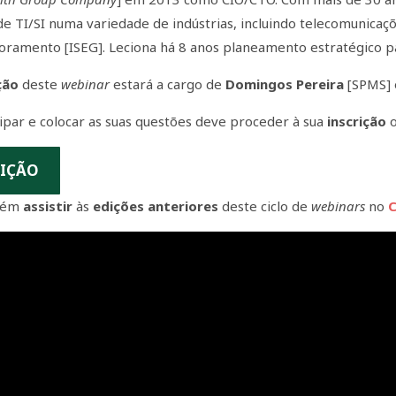
de TI/SI numa variedade de indústrias, incluindo telecomunicaçõ
toramento [ISEG]. Leciona há 8 anos planeamento estratégico p
ção
deste
webinar
estará a cargo de
Domingos Pereira
[SPMS]
cipar e colocar as suas questões deve proceder à sua
inscrição
o
RIÇÃO
bém
assistir
às
edições anteriores
deste ciclo de
webinars
no
C