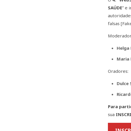
SAÚDE
” e 
autoridade
falsas [Fak
Moderador
Helga 
Maria 
Oradores:
Dulce 
Ricar
Para parti
sua
INSCR
INSC