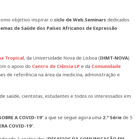
como objetivo inspirar o
ciclo de Web.Seminars
dedicados
temas de Saúde dos Países Africanos de Expressão
na Tropical
, da Universidade Nova de Lisboa (
IHMT-NOVA
)
com o apoio do
Centro de Ciência LP
e da
Comunidade
mes de referência na área da medicina, administração e
 de saúde, cientistas, estudantes e todos os interessados em
SOBRE A COVID-19
” a que se segue agora uma
2.ª Série
de 5
ERA COVID-19
“.
edicado à analise dos “
DESAFIOS DA COMUNICAÇÃO EM