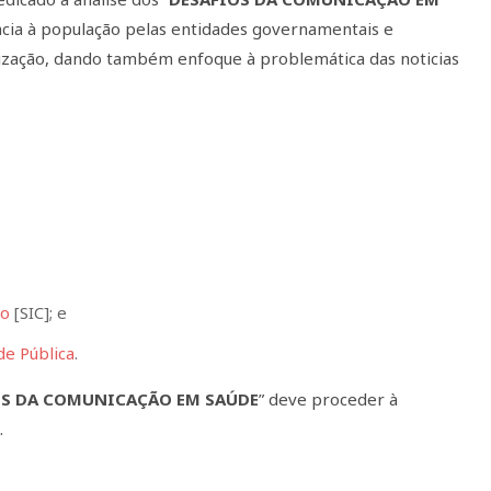
racia à população pelas entidades governamentais e
alização, dando também enfoque à problemática das noticias
ão
[SIC]; e
de Pública
.
OS DA COMUNICAÇÃO EM SAÚDE
” deve proceder à
A
.