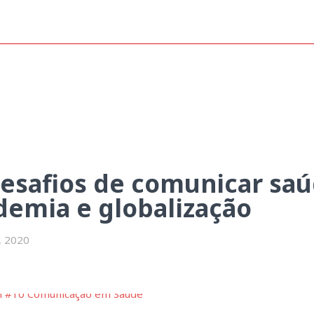
unicar saúde em tempos de pand
desafios de comunicar sa
emia e globalização
, 2020