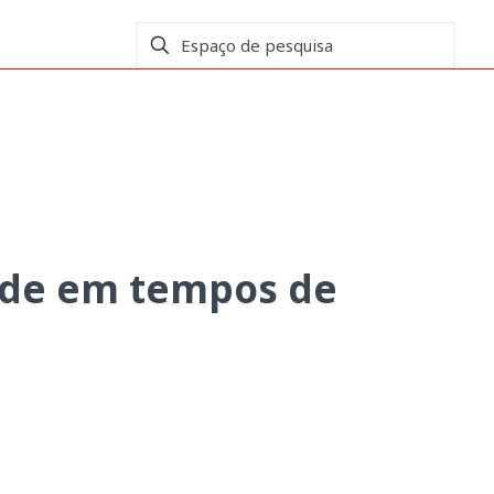
emia e globalização
úde em tempos de