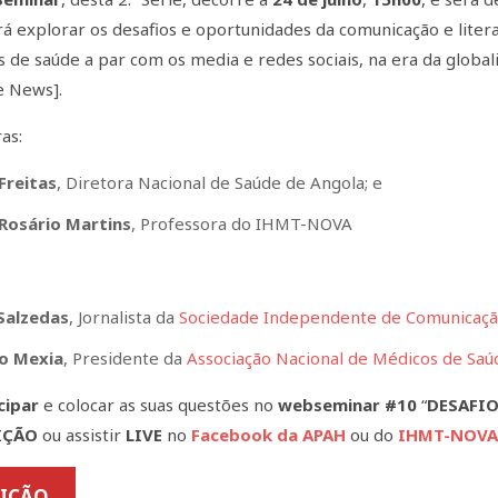
irá explorar os desafios e oportunidades da comunicação e lite
s de saúde a par com os media e redes sociais, na era da glob
e News].
as:
Freitas
, Diretora Nacional de Saúde de Angola; e
Rosário Martins
, Professora do IHMT-NOVA
Salzedas
, Jornalista da
Sociedade Independente de Comunicaç
do Mexia
, Presidente da
Associação Nacional de Médicos de Saú
cipar
e colocar as suas questões no
webseminar #10
“
DESAFI
IÇÃO
ou assistir
LIVE
no
Facebook da APAH
ou do
IHMT-NOV
RIÇÃO