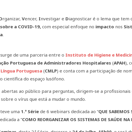
O
rganizar,
V
encer,
I
nvestigar e
D
iagnosticar é o lema que tem 
 sobre a COVID-19,
com especial enfoque no
impacto
nos
Sis
sa
.
a surge de uma parceria entre o
Instituto de Higiene e Medici
ação Portuguesa de Administradores Hospitalares
(
APAH
), 
 Língua Portuguesa
(
CMLP
) e conta com a participação de no
o científica do espaço lusófono.
 abertas ao público para perguntas, dirigem-se a profissionais
 sobre o vírus que está a mudar o mundo.
a teve uma
1.ª Série
de 6 webinars dedicada ao “
QUE SABEMOS 
edicada a “
COMO REORGANIZAR OS SISTEMAS DE SAÚDE NA 
Seminar
, desta 2.ª Série, decorre a
24 de julho
,
15h00
, e será d