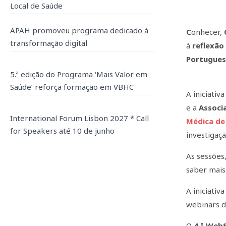
Local de Saúde
APAH promoveu programa dedicado à
C
onhecer,
transformação digital
à
reflexão
Portugue
5.ª edição do Programa ‘Mais Valor em
Saúde’ reforça formação em VBHC
A iniciativ
e a
Associ
International Forum Lisbon 2027 * Call
Médica de
for Speakers até 10 de junho
investigaçã
As sessões,
saber mais
A iniciativ
webinars d
O
4.º Web