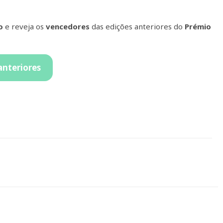
o
e reveja os
vencedores
das edições anteriores do
Prémio
anteriores