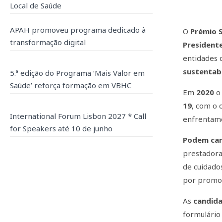
Local de Saúde
APAH promoveu programa dedicado à
O
Prémio 
transformação digital
Presidente
entidades 
sustentab
5.ª edição do Programa ‘Mais Valor em
Saúde’ reforça formação em VBHC
Em
2020
19
, com o 
International Forum Lisbon 2027 * Call
enfrentam
for Speakers até 10 de junho
Podem can
prestador
de cuidado
por promov
As
candid
formulário 