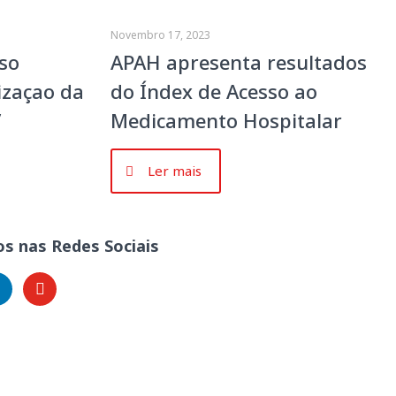
Novembro 17, 2023
so
APAH apresenta resultados
izaçao da
do Índex de Acesso ao
”
Medicamento Hospitalar
Ler mais
s nas Redes Sociais
kedin
youtube