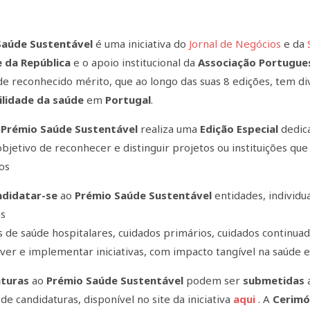
Saúde Sustentável
é uma iniciativa do
Jornal de Negócios
e da
 da República
e o apoio institucional da
Associação Portugue
de reconhecido mérito, que ao longo das suas 8 edições, tem d
ilidade da saúde
em
Portugal
.
o
Prémio Saúde Sustentável
realiza uma
Edição Especial
dedica
objetivo de reconhecer e distinguir projetos ou instituições q
os
didatar-se
ao
Prémio Saúde Sustentável
entidades, individua
as
s de saúde hospitalares, cuidados primários, cuidados continuad
er e implementar iniciativas, com impacto tangível na saúde e
aturas
ao
Prémio Saúde Sustentável
podem ser
submetidas
de candidaturas, disponível no site da iniciativa
aqui
. A
Cerimó