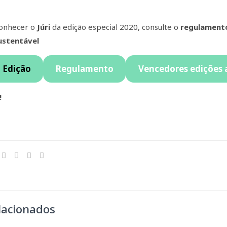
conhecer o
Júri
da edição especial 2020, consulte o
regulament
ustentável
ª Edição
Regulamento
Vencedores edições 
!
lacionados