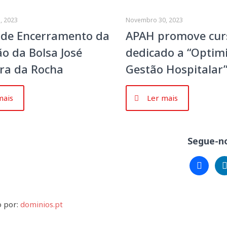
, 2023
Novembro 30, 2023
 de Encerramento da
APAH promove cur
ão da Bolsa José
dedicado a “Optim
ra da Rocha
Gestão Hospitalar
mais
Ler mais
Segue-no
facebook
lin
o por:
dominios.pt