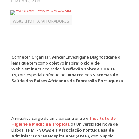
Maio 17, 2020
WS#3 IHMT+APAH ORADORES
C
onhecer,
O
rganizar,
V
encer,
I
nvestigar e
D
iagnosticar é o
lema que tem como objetivo inspirar o
ciclo de
Web.Seminars
dedicados à
reflexão sobre a COVID-
19,
com especial enfoque no
impacto
nos
Sistemas de
Saúde dos Países Africanos de Expressão Portuguesa
.
A iniciativa surge de uma parceria entre o
Instituto de
Higiene e Medicina Tropical
, da Universidade Nova de
Lisboa (
IHMT-NOVA
) e a
Associação Portuguesa de
Administradores Hospitalares
(
APAH
), com o apoio