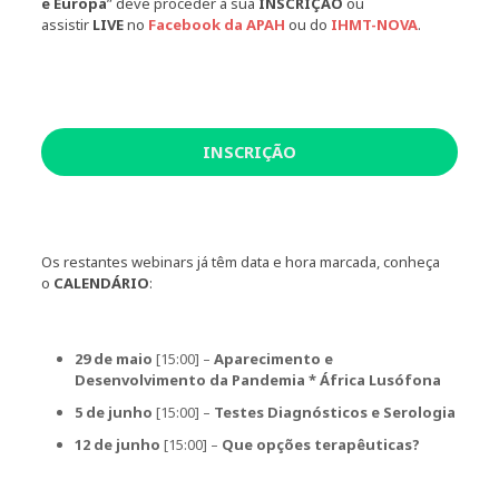
e Europa
” deve proceder à sua
INSCRIÇÃO
ou
assistir
LIVE
no
Facebook da APAH
ou do
IHMT-NOVA
.
INSCRIÇÃO
Os restantes webinars já têm data e hora marcada, conheça
o
CALENDÁRIO
:
29 de maio
[15:00] –
Aparecimento e
Desenvolvimento da Pandemia * África Lusófona
5 de junho
[15:00] –
Testes Diagnósticos e Serologia
12 de junho
[15:00] –
Que opções terapêuticas?