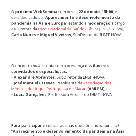
O
próximo WebSeminar
decorre a
22 de maio
,
15h00
, e
será dedicado ao “
Aparecimento e desenvolvimento da
pandemia na Ásia e Europa
” estando a
moderação
a cargo
da Diretora da
Escola Nacional de Saúde Pública
[ENSP-NOVA],
Carla Nunes
e
Miguel Viveiros
, SubDiretor do IHMT-NOVA.
O encontro
online
conta com a presença dos
ilustres
convidados e especialistas:
•
Alexandre Abrantes
, SubDiretor da ENSP-NOVA;
•
José Manuel Esteves
, Presidente da
Associação dos
Médicos de Língua Portuguesa de Macau
[
AMLPM
]; e
•
Luzia Gonçalves
, Professora Auxiliar do IHMT-NOVA.
Para participar
e colocar as suas questões no webinar #3
“
Aparecimento e desenvolvimento da pandemia na Ásia