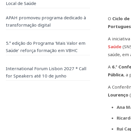
Local de Saúde
APAH promoveu programa dedicado à
O
Ciclo d
transformação digital
Portugues
A iniciativ
5.ª edição do Programa ‘Mais Valor em
Saúde
(SNS
Saúde’ reforça formação em VBHC
saúde, em 
A
6.
ª
Conf
International Forum Lisbon 2027 * Call
Pública
, a
for Speakers até 10 de junho
A Conferê
Lourenço
(
Ana Ma
Ricar
Rui C