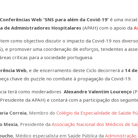
e Conferências Web
“
SNS para além da Covid-19
” é uma inicia
a de Administradores Hospitalares
(APAH) com o apoio da
As
a tem como objectivo discutir o impacto da Covid-19 nos diverso
), e promover uma coordenação de esforços, tendentes a asseg
áreas críticas para a sociedade portuguesa.
erência Web
, e de encerramento deste Ciclo decorrerá a
14 de
 peça chave do puzzle no combate à propagação da Covid-19.
ncia terá como moderadores
Alexandre Valentim Lourenço
(P
Presidente da APAH) e contará com a participação dos seguinte
ria Correia
, Membro do
Colégio da Especialidade de Saúde P
do Mexia
, Presidente da
Associação Nacional dos Médicos de Sa
apucho
, Médico especialista em Saúde Pública da
Administração 