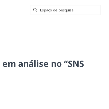
ara além da COVID-19”
 em análise no “SNS