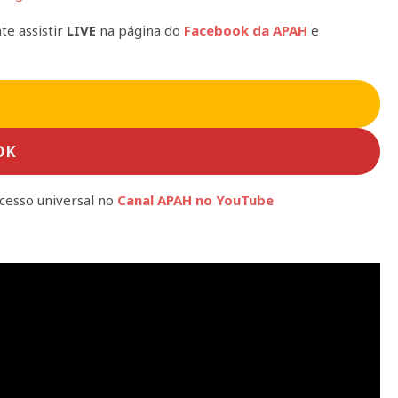
e assistir
LIVE
na página do
Facebook da APAH
e
OK
acesso universal no
Canal APAH no YouTube