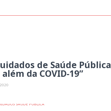
 Pública em análise no “SNS p
uidados de Saúde Pública
 além da COVID-19”
 2020