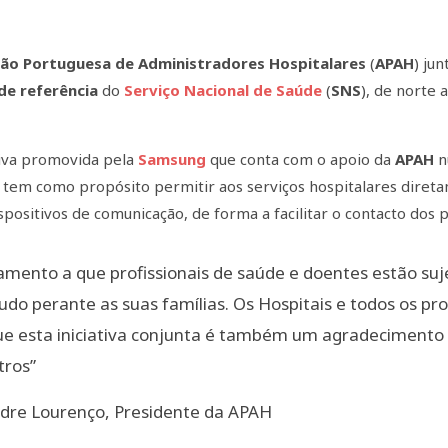
ção Portuguesa de Administradores Hospitalares
(
APAH
) ju
de referência
do
Serviço Nacional de Saúde
(
SNS
), de norte 
ativa promovida pela
Samsung
que conta com o apoio da
APAH
n
, tem como propósito permitir aos serviços hospitalares dire
spositivos de comunicação, de forma a facilitar o contacto dos 
lamento a que profissionais de saúde e doentes estão sujei
udo perante as suas famílias. Os Hospitais e todos os pro
ue esta iniciativa conjunta é também um agradecimento 
tros”
dre Lourenço, Presidente da APAH