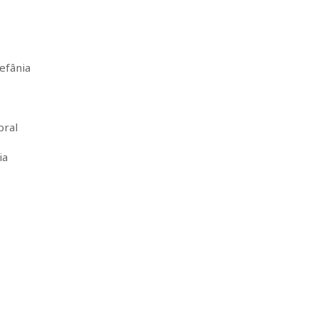
efânia
bral
ia