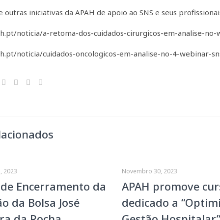
outras iniciativas da APAH de apoio ao SNS e seus profissionai
ah.pt/noticia/a-retoma-dos-cuidados-cirurgicos-em-analise-no
ah.pt/noticia/cuidados-oncologicos-em-analise-no-4-webinar-s
lacionados
, 2023
Novembro 30, 2023
 de Encerramento da
APAH promove cur
ão da Bolsa José
dedicado a “Optim
ra da Rocha
Gestão Hospitalar