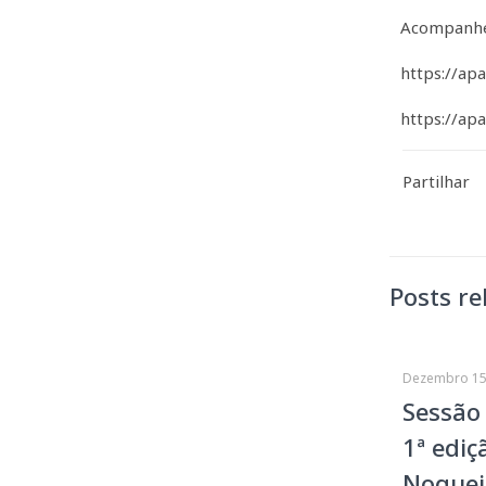
Acompanhe 
https://ap
https://ap
Partilhar
Posts re
Dezembro 15
Sessão
1ª ediç
Noguei