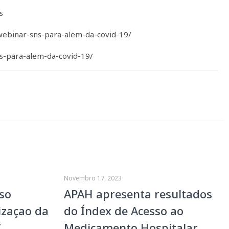
s
-webinar-sns-para-alem-da-covid-19/
ns-para-alem-da-covid-19/
Novembro 17, 2023
so
APAH apresenta resultados
izaçao da
do Índex de Acesso ao
”
Medicamento Hospitalar