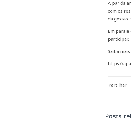
A par da a
com os res
da gestão h
Em paralel
participar.
Saiba mais
https://ap
Partilhar
Posts re