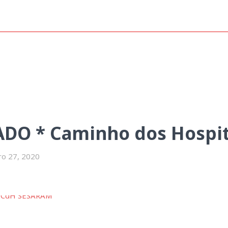
 * Caminho dos Hospitais no 
ADO * Caminho dos Hospi
ro 27, 2020