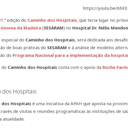
https://youtu.be/6hE
1.ª edição do
Caminho dos Hospitais
, que teria lugar no próx
tónoma da Madeira
(
SESARAM
) no
Hospital Dr. Nélio Mendo
o especial do
Caminho dos Hospitais
, será dedicada aos desafio
ão de boas práticas do
SESARAM
e à análise de modelos altern
ção do
Programa Nacional para a implementação da hospitali
o do
Caminho dos Hospitais
conta com o apoio da
Roche Farm
 dos Hospitais
 dos Hospitais
é uma iniciativa da APAH que aposta na proxim
través de visitas e reuniões programáticas às instituições de 
a atualidade.