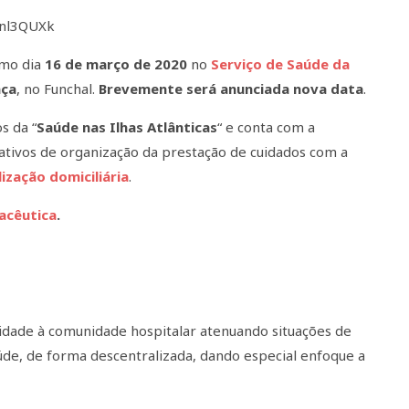
Enl3QUXk
imo dia
16 de março de 2020
no
Serviço de Saúde da
nça
, no Funchal.
Brevemente será anunciada nova data
.
s da “
Saúde nas Ilhas Atlânticas
“ e conta com a
ativos de organização da prestação de cuidados com a
zação domiciliária
.
acêutica
.
idade à comunidade hospitalar atenuando situações de
saúde, de forma descentralizada, dando especial enfoque a