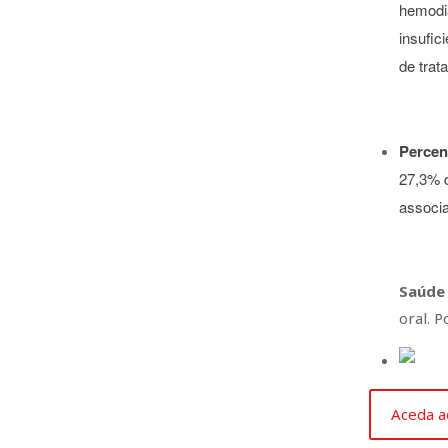
hemodi
insufic
de trat
Percen
27,3% d
associa
Saúde 
oral. 
Aceda a