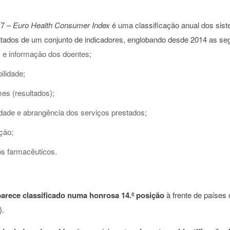
17
– Euro Health Consumer Index
é uma classificação anual dos sist
ltados de um conjunto de indicadores, englobando desde 2014 as seg
s e informação dos doentes;
ilidade;
es (resultados);
dade e abrangência dos serviços prestados;
ção;
s farmacêuticos.
parece classificado numa honrosa 14.º posição
à frente de países c
º).