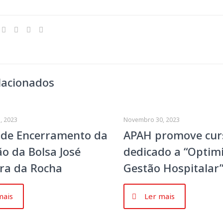
lacionados
, 2023
Novembro 30, 2023
 de Encerramento da
APAH promove cur
ão da Bolsa José
dedicado a “Optim
ra da Rocha
Gestão Hospitalar
mais
Ler mais