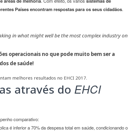
de áreas de melhoria
. Com efeito, os vários
sistemas de
rentes Países encontram respostas para os seus cidadãos
.
king in what might well be the most complex industry on
ões operacionais no que pode muito bem ser a
ados de saúde!
sentam melhores resultados no EHCI 2017.
EHCI
das através do
mpenho comparativo:
ica é inferior a 70% da despesa total em saúde, condicionando o