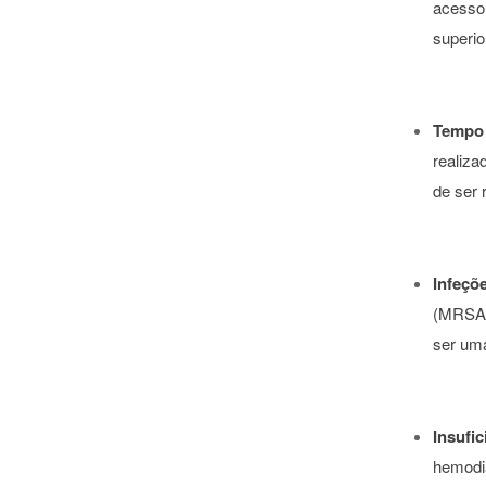
acesso
superio
Tempo 
realiza
de ser 
Infeçõ
(MRSA).
ser uma
Insufic
hemodiá