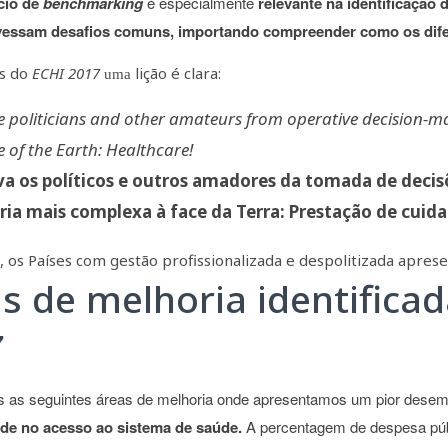
cio de
benchmarking
é especialmente
relevante na identificação 
vessam desafios comuns, importando compreender como os dife
es do
ECHI 2017
lição é clara:
uma
 politicians and other amateurs from operative decision-ma
e of the Earth: Healthcare!
 os políticos e outros amadores da tomada de decis
ria mais complexa à face da Terra: Prestação de cuid
, os Países com gestão profissionalizada e despolitizada apre
s de melhoria identifica
7
 as seguintes áreas de melhoria onde apresentamos um pior dese
de no acesso ao sistema de saúde.
A percentagem de despesa públ