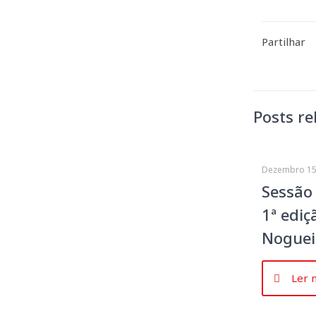
Partilhar
Posts re
Dezembro 15
Sessão
1ª ediç
Noguei
Ler 