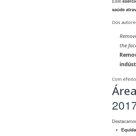
Este
exercí
saúde atra
Dos autor
Remove
the fac
Remova
indúst
Com efeito
Área
201
Destacamos
Equida