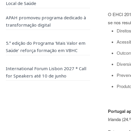
Local de Saúde
O EHCI 20
APAH promoveu programa dedicado à
se nos resu
transformação digital
Direito
Acessib
5.ª edição do Programa ‘Mais Valor em
Saúde’ reforça formação em VBHC
Outcom
Diversi
International Forum Lisbon 2027 * Call
Preven
for Speakers até 10 de junho
Produto
Portugal a
Irlanda (24.