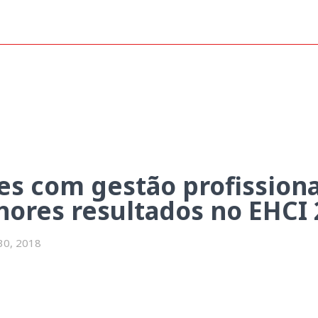
sionalizada apresentam melhore
es com gestão profission
ores resultados no EHCI 
 30, 2018