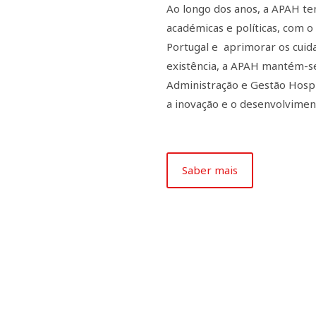
Ao longo dos anos, a APAH tem
académicas e políticas, com o
Portugal e aprimorar os cuid
existência, a APAH mantém-se
Administração e Gestão Hosp
a inovação e o desenvolvimen
Julho 31, 2026
Entrevista à Diretora-Geral da Saúde
Saber mais
em destaque na Revista Gestão
Junho 2, 2026
Hospitalar #45
APAH promoveu programa dedicado à
Maio 22, 2026
transformação digital
International Forum Lisbon 2027 *
Call for Speakers até 10 de junho