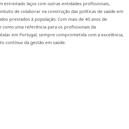
 estreitado laços com outras entidades profissionais,
 intuito de colaborar na construção das políticas de saúde em
ados prestados à população. Com mais de 40 anos de
 como uma referência para os profissionais da
italar em Portugal, sempre comprometida com a excelência,
to contínuo da gestão em saúde.
Junho 26, 2026
Caminho dos Hospitais na ULS do
Médio Ave promoveu debate sobre
Junho 1, 2026
Sistema Local de Saúde
5.ª edição do Programa ‘Mais Valor
Maio 21, 2026
em Saúde’ reforça formação em VBHC
ULS do Médio Ave recebe a 32.ª edição
do Caminho dos Hospitais