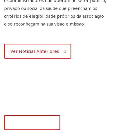
os administradores que operam no setor público,
privado ou social da saúde que preencham os
critérios de elegibilidade próprios da associação
e se reconheçam na sua visão e missão.
Ver Notícias Anteriores
+351 218 008 948